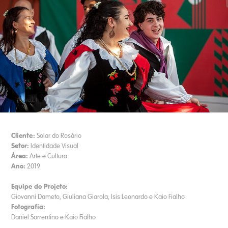
Cliente:
Solar do Rosário
Setor:
Identidade Visual
Área:
Arte e Cultura
Ano:
2019
Equipe do Projeto:
Giovanni Dameto, Giuliana Giarola, Isis Leonardo e Kaio Fialho
Fotografia:
Daniel Sorrentino e Kaio Fialho