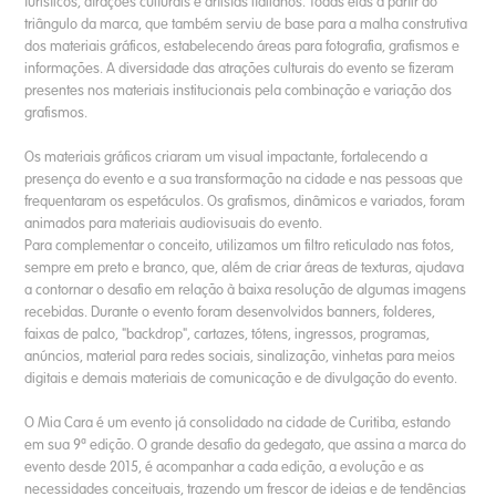
turísticos, atrações culturais e artistas italianos. Todas elas a partir do
triângulo da marca, que também serviu de base para a malha construtiva
dos materiais gráficos, estabelecendo áreas para fotografia, grafismos e
informações. A diversidade das atrações culturais do evento se fizeram
presentes nos materiais institucionais pela combinação e variação dos
grafismos.
Os materiais gráficos criaram um visual impactante, fortalecendo a
presença do evento e a sua transformação na cidade e nas pessoas que
frequentaram os espetáculos. Os grafismos, dinâmicos e variados, foram
animados para materiais audiovisuais do evento.
Para complementar o conceito, utilizamos um filtro reticulado nas fotos,
sempre em preto e branco, que, além de criar áreas de texturas, ajudava
a contornar o desafio em relação à baixa resolução de algumas imagens
recebidas. Durante o evento foram desenvolvidos banners, folderes,
faixas de palco, "backdrop", cartazes, tótens, ingressos, programas,
anúncios, material para redes sociais, sinalização, vinhetas para meios
digitais e demais materiais de comunicação e de divulgação do evento.
O Mia Cara é um evento já consolidado na cidade de Curitiba, estando
em sua 9ª edição. O grande desafio da gedegato, que assina a marca do
evento desde 2015, é acompanhar a cada edição, a evolução e as
necessidades conceituais, trazendo um frescor de ideias e de tendências