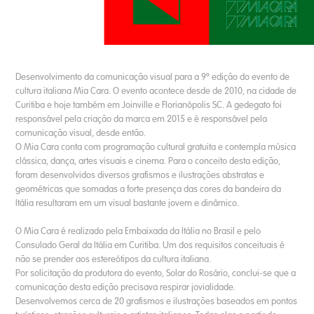
Desenvolvimento da comunicação visual para a 9º edição do evento de
cultura italiana Mia Cara. O evento acontece desde de 2010, na cidade de
Curitiba e hoje também em Joinville e Florianópolis SC. A gedegato foi
responsável pela criação da marca em 2015 e é responsável pela
comunicação visual, desde então.
O Mia Cara conta com programação cultural gratuita e contempla música
clássica, dança, artes visuais e cinema. Para o conceito desta edição,
foram desenvolvidos diversos grafismos e ilustrações abstratas e
geométricas que somadas a forte presença das cores da bandeira da
Itália resultaram em um visual bastante jovem e dinâmico.
O Mia Cara é realizado pela Embaixada da Itália no Brasil e pelo
Consulado Geral da Itália em Curitiba. Um dos requisitos conceituais é
não se prender aos estereótipos da cultura italiana.
Por solicitação da produtora do evento, Solar do Rosário, conclui-se que a
comunicação desta edição precisava respirar jovialidade.
Desenvolvemos cerca de 20 grafismos e ilustrações baseados em pontos