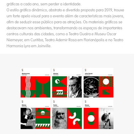
gráficas a cada ano, sem perder a identidade.
O estilo gráfico dinâmico, abstrato e divertido proposto para 2019, trouxe
um forte apelo visual para o evento além de características mais jovens,
afim de seduzir esse público para as atrações. Os materiais gráficos se
destacavam nos ambientes, transformando os espaços de importantes
centros culturais das cidades, como o Teatro Guaíra e Museu Oscar
Niemeyer, em Curitiba, Teatro Ademir Rosa em Florianópolis e no Teatro
Harmonia Lyra em Joinville.