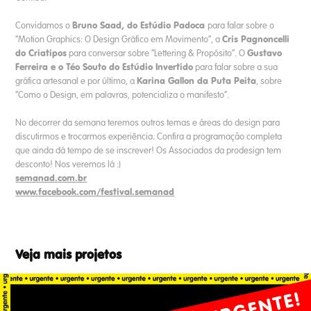
Bruno Saad, do Estúdio Padoca
Convidamos o
para falar sobre o
Cris Pagnoncelli
“Motion Graphics: O Design Gráfico em Movimento”, a
do Criatipos
Gustavo
para conversar sobre “Lettering & Propósito”. O
Ferreira e o Téo Souto do Estúdio Invertido
para falar sobre a sua
Karina Gallon da Puta Peita
gráfica artesanal e por último, a
, sobre
“Como o Design, em palavras, potencializa o manifesto”.
No decorrer da semana teremos outros temas e áreas do design para
discutirmos e trocarmos experiência. Confira a programação completa
que ainda dá tempo de se inscrever! Os Associados da prodesign tem
desconto! Nos veremos lá :)
semanad.com.br
www.facebook.com/festival.semanad
Veja mais projetos
Hora Feliz nº3: Pra que tanta pressa?