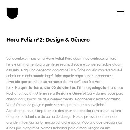
Hora Feliz nº2: Design & Gênero
Hora Feliz!
Vai acontecer mais uma
Para quem não conhece, a Hora
Feliz é um momento pra gente se reunir, discutir e conversar sobre algum
assunto, e aqui na gedegato adoramos isso. Sabe aquela conversa que é
cabeluda e todo mundo foge? Sabe aquele papo super importante e
divertido que acontece só na mesa de um bar? Isso é a Hora
quinta feira, dia 05 de abril às 19h
gedegato
Feliz. Na
, na
(Francisco
Design e Gênero
Rocha 189, ap.01). O tema será
! Convidamos você para
chegar aqui, trocar ideias e conhecimento, e conhecer o nosso cantinho.
Vem! Vai ser de graça e pode ser até que role uma cervejinha*.
Acreditamos que é importante o designer se conectar com assuntos fora
do próprio clubinho e da bolha do design. Nossa profissão tem papel e
grande influência na formação cultural e social. Agora, o que precisamos
é nos posicionarmos. Vamos trabalhar para a manutenção de um