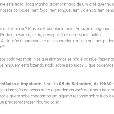
eve este texto. Toda manhã, acompanhado de um café quente,
 nossos corações. Tem fogo, tem sangue, tem violência, tem cens
or e distopia né? Mas é o Brasil atualmente. Amazônia pegando f
ncia e pesquisa, exílio, perseguição e assassinato político.
. A situação é paralisante e desesperadora, mas o que nós pod
ão?
sce cada vez mais. Nos questionamos se não é possível fazer na
que ninguém está fazendo nada sobre isso tudo? O que podemos
Distópico e impotente
05 de Setembro, às 19h30
. Será dia
a
ça a inscrição no nosso site e aguardamos você aqui para trocar
co e quem sabe chegarmos em alguma resposta sobre tudo iss
que precisamos fazer alguma coisa!