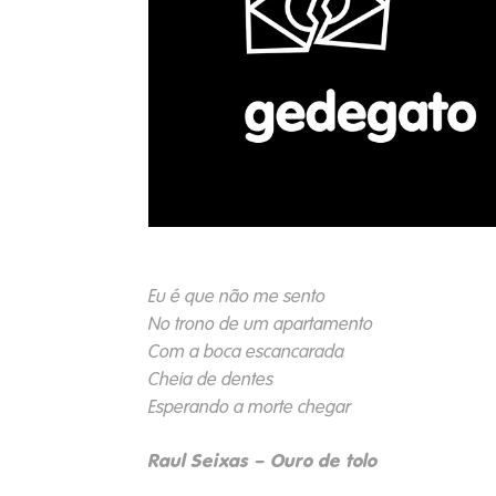
Eu é que não me sento
No trono de um apartamento
Com a boca escancarada
Cheia de dentes
Esperando a morte chegar
Raul Seixas – Ouro de tolo