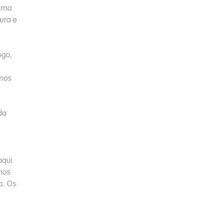
 uma
ura e
ogo,
emos
da
qui
mos
o. Os