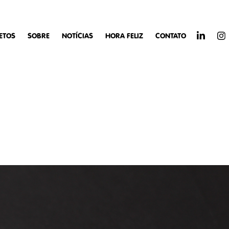
ETOS
SOBRE
NOTÍCIAS
HORA FELIZ
CONTATO