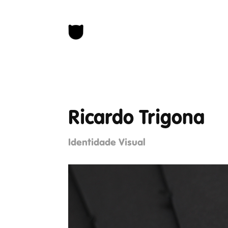
Ricardo Trigona
Identidade Visual