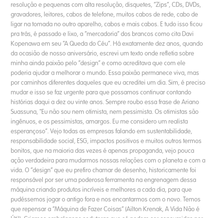
resolução e pequenas com alta resolução, disquetes, “Zips”, CDs, DVDs,
gravadores, leitores, cabos de telefone, muitos cabos de rede, cabo de
ligar na tomada no outro aparelho, cabos e mais cabos. E tudo isso ficou
pra trás, é passado e lixo, a “mercadoria” dos brancos como cita Davi
Kopenawa em seu “A Queda do Céu”. Há exatamente dez anos, quando
da ocasião de nosso aniversário, escrevi um texto onde refletia sobre
minha ainda paixão pelo “design” e como acreditava que com ele
poderia ajudar a melhorar o mundo. Essa paixão permanece viva, mas
por caminhos diferentes daqueles que eu acreditei um dia. Sim, é preciso
mudar e isso se faz urgente para que possamos continuar contando
histórias daqui a dez ou vinte anos. Sempre roubo essa frase de Ariano
Suassuna, "Eu não sou nem otimista, nem pessimista. Os otimistas são
ingênuos, e os pessimistas, amargos. Eu me considero um realista
esperançoso”. Vejo todas as empresas falando em sustentabilidade,
responsabilidade social, ESG, impactos positivos e muitos outros termos
bonitos, que na maioria das vezes é apenas propaganda, vejo pouca
ação verdadeira para mudarmos nossas relações com o planeta e com a
vida. O “design” que eu prefiro chamar de desenho, historicamente foi
responsável por ser uma poderosa ferramenta na engrenagem dessa
máquina criando produtos incríveis e melhores a cada dia, para que
pudéssemos jogar o antigo fora e nos encantarmos com o novo. Temos
que repensar a “Máquina de Fazer Coisas” (Ailton Krenak, A Vida Não é