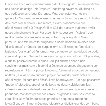
O ano era 1997, mais precisamente o dia 17 de agosto. Em um quartinho
nos fundos da antiga "InfoGraphics", não imaginávamos, Giuliana e eu,
que pudéssemos chegar tão longe. Mas, aqui estamos, nós e a
gedegato. Naquele dia, recebemos de um contador (pagamos o trabalho
dele com o desenho de uma marca, é claro) o documento que
oficializava a então G Design Gráfico SC Ltda. e assim pudemos emitir
nossa primeira nota fiscal. Por essa história, passaram "coisas", que
muitos que lerão esse texto sequer sabem o que significa. Nossa
primeira linha telefônica foi alugada e o aparelho tinha um disco onde
“discávamos” o número, daí surge o termo. Utilizávamos “LetraSet” e
fazíamos “paste up”. Já tínhamos nosso primeiro computador, é verdade,
comprado por um “leasing” com valor corrigido em dólar em 24 parcelas,
o que foi possível porque o plano Real já tinha três anos e não
convivíamos mais com a hiperinflação, onde os preços chegavam a ser
reajustados em três mil porcento ao ano. A internet estava só começando
no Brasil, e aliás nosso primeiro projeto contratado, ainda antes da
oficialização, foi para uma BBS (Bulletin Board System). Por aqui passaram
“modens” discados, aparelhos de fax, sites desenvolvidos em flash,
inúmeros modelos de telefones celulares, monitores grandes com telas
pequenas, monitores pequenos com telas grandes, “mouses” com fio,
com pilha, sem fio, impressoras grandes e pequenas, máquinas
fotográficas com filme, máquinas fotográficas digitais grandes com baixa