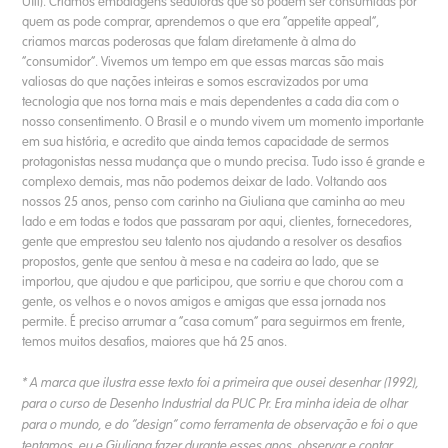
Útil). Criamos embalagens sedutoras que só podem ser consumidas por
quem as pode comprar, aprendemos o que era “appetite appeal”,
criamos marcas poderosas que falam diretamente à alma do
“consumidor”. Vivemos um tempo em que essas marcas são mais
valiosas do que nações inteiras e somos escravizados por uma
tecnologia que nos torna mais e mais dependentes a cada dia com o
nosso consentimento. O Brasil e o mundo vivem um momento importante
em sua história, e acredito que ainda temos capacidade de sermos
protagonistas nessa mudança que o mundo precisa. Tudo isso é grande e
complexo demais, mas não podemos deixar de lado. Voltando aos
nossos 25 anos, penso com carinho na Giuliana que caminha ao meu
lado e em todas e todos que passaram por aqui, clientes, fornecedores,
gente que emprestou seu talento nos ajudando a resolver os desafios
propostos, gente que sentou à mesa e na cadeira ao lado, que se
importou, que ajudou e que participou, que sorriu e que chorou com a
gente, os velhos e o novos amigos e amigas que essa jornada nos
permite. É preciso arrumar a “casa comum” para seguirmos em frente,
temos muitos desafios, maiores que há 25 anos.​​​​​​​
* A marca que ilustra esse texto foi a primeira que ousei desenhar (1992),
para o curso de Desenho Industrial da PUC Pr. Era minha ideia de olhar
para o mundo, e do “design” como ferramenta de observação e foi o que
tentamos, eu e Giuliana fazer durante esses anos, observar e contar